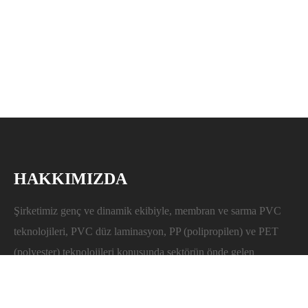
HAKKIMIZDA
Şirketimiz genç ve dinamik ekibiyle, membran ve sarma PVC
teknolojileri, PVC düz laminasyon, PP (polipropilen) ve PET
(polyester) teknolojileri konusunda sektörün önde gelen
firmalarından biridir. Uzakdoğudan ithalatını yapmakta
olduğumuz ve Türkiye, Ortadoğu ve Doğu Avrupadaki toplam