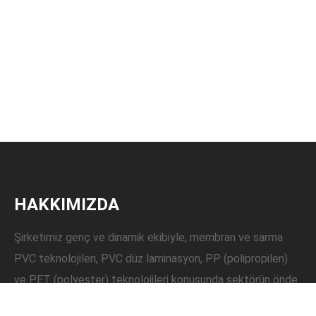
HAKKIMIZDA
Şirketimiz genç ve dinamik ekibiyle, membran ve sarma
PVC teknolojileri, PVC düz laminasyon, PP (polipropilen)
ve PET (polyester) teknolojileri konusunda sektörün önde
gelen firmalarından biridir. Uzakdoğudan ithalatını