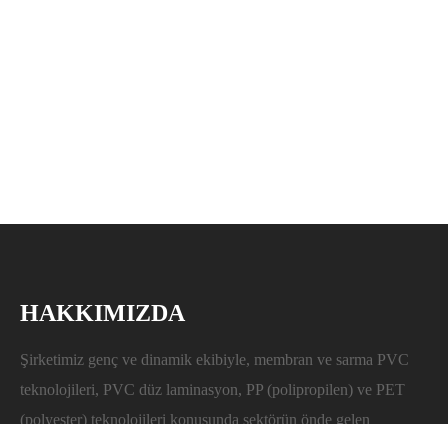
HAKKIMIZDA
Şirketimiz genç ve dinamik ekibiyle, membran ve sarma PVC
teknolojileri, PVC düz laminasyon, PP (polipropilen) ve PET
(polyester) teknolojileri konusunda sektörün önde gelen