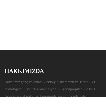
HAKKIMIZDA
Şirketimiz genç ve dinamik ekibiyle, membran ve sarma PVC
teknolojileri, PVC düz laminasyon, PP (polipropilen) ve PET
(polyester) teknolojileri konusunda sektörün önde gelen
firmalarından biridir. Uzakdoğudan ithalatını yapmakta