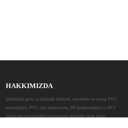
HAKKIMIZDA
Şirketimiz genç ve dinamik ekibiyle, membran ve sarma PVC
teknolojileri, PVC düz laminasyon, PP (polipropilen) ve PET
(polyester) teknolojileri konusunda sektörün önde gelen
firmalarından biridir. Uzakdoğudan ithalatını yapmakta