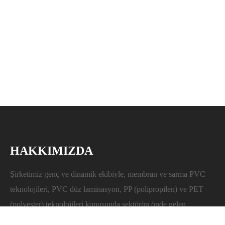
HAKKIMIZDA
Şirketimiz genç ve dinamik ekibiyle, membran ve sarma PVC
teknolojileri, PVC düz laminasyon, PP (polipropilen) ve PET
(polyester) teknolojileri konusunda sektörün önde gelen
firmalarından biridir. Uzakdoğudan ithalatını yapmakta