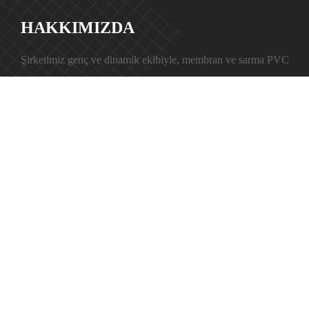
HAKKIMIZDA
Şirketimiz genç ve dinamik ekibiyle, membran ve sarma PVC
teknolojileri, PVC düz laminasyon, PP (polipropilen) ve PET (poly
teknolojileri konusunda sektörün önde gelen firmalarından biridir.
Uzakdoğudan ithalatını yapmakta olduğumuz ve Türkiye, Ortado
Doğu Avrupadaki toplam 46 ülkeye ihracatıyla tüm membran – s
kullanıcılarıyla uzun soluklu güven ve samimiyet prensibiyle hizm
vermektedir.