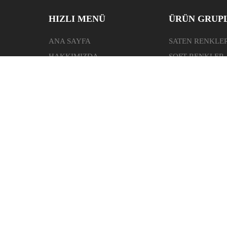
HIZLI MENÜ
ÜRÜN GRUP
ANA SAYFA
SATEN RENKLE
HAKKIMIZDA
SOFT RENKLER
ester)
HABERLER
MAT RENKLER
İLETİŞİM
PARLAK RENKL
ğu ve
Tahsilat
arma
et